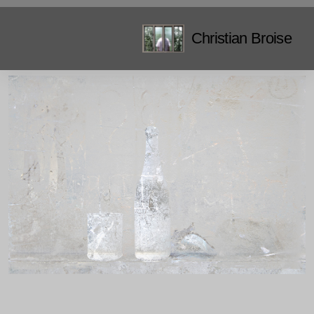
Christian Broise
Variations
Lettres de désamour et autres histoires
Dé-calques